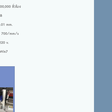
วโมง
B
m.
/s
.
7