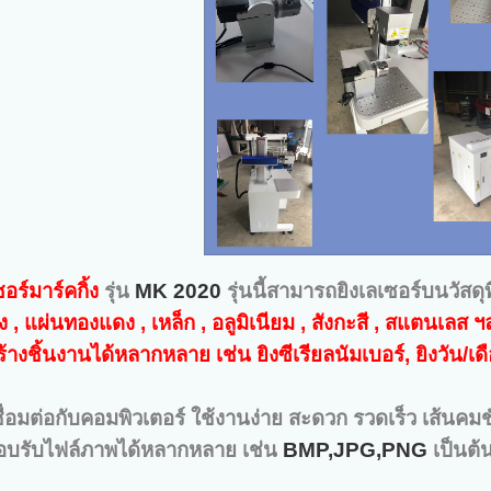
ซอร์มาร์คกิ้ง
รุ่น
MK 2020
รุ่นนี้สามารถยิงเลเซอร์บนวัสดุที
 , แผ่นทองแดง , เหล็ก , อลูมิเนียม , สังกะสี , สแตนเลส ฯ
งชิ้นงานได้หลากหลาย เช่น ยิงซีเรียลนัมเบอร์, ยิงวัน/เดือน
่อมต่อกับคอมพิวเตอร์ ใช้งานง่าย สะดวก รวดเร็ว เส้น
บรับไฟล์ภาพได้หลากหลาย เช่น
BMP,JPG,PNG
เป็นต้