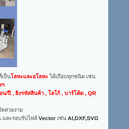
่เป็น
โลหะและอโลหะ
ได้เกือบทุกชนิด เช่น
ลฯ
/ปี , ยิงรหัสสินค้า , โลโก้ , บาร์โค้ด , QR
คมชัดสวยงาม
น และรอบรับไฟล์
Vector
เช่น
AI,DXF,SVG