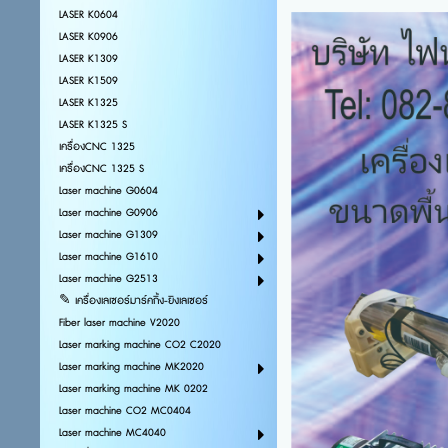
LASER K0604
LASER K0906
LASER K1309
LASER K1509
LASER K1325
LASER K1325 S
เครื่องCNC 1325
เครื่องCNC 1325 S
Laser machine G0604
Laser machine G0906
Laser machine G1309
Laser machine G1610
Laser machine G2513
✎ เครื่องเลเซอร์มาร์คกิ้ง-ยิงเลเซอร์
Fiber laser machine V2020
Laser marking machine CO2 C2020
Laser marking machine MK2020
Laser marking machine MK 0202
Laser machine CO2 MC0404
Laser machine MC4040