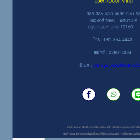
บริษัท ไฟนอล จำกัด
385-386 ซอย เพชรเกษม 5
แขวงหลักสอง เขตบางแค
กรุงเทพมหานคร 10160
โทร : 082-864-4443
แฟกซ์ : 028013334
อีเมล :
wittaya_aod@hotmail.
บริษัท ขอสงวนสิทธิ์ในการเปลี่ยนแปลง แก้ไข หรือปรับปรุงรายละเอียดปลีก
สินค้า ภาพ ข้อความและข้อมูลทั้งหมดได้รับการคุ้มครอง ภายใต้กฎหมายว่าด้ว