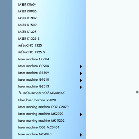
LASER K0604
LASER K0906
LASER K1309
LASER K1509
LASER K1325
LASER K1325 S
เครื่องCNC 1325
เครื่องCNC 1325 S
Laser machine G0604
Laser machine G0906
Laser machine G1309
Laser machine G1610
Laser machine G2513
แ
✎ เครื่องเลเซอร์มาร์คกิ้ง-ยิงเลเซอร์
Fiber laser machine V2020
Laser marking machine CO2 C2020
Laser marking machine MK2020
Laser marking machine MK 0202
Laser machine CO2 MC0404
Laser machine MC4040