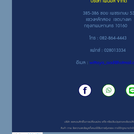
บริษัท ไฟนอล จำกัด
385-386 ซอย เพชรเกษม 5
แขวงหลักสอง เขตบางแค
กรุงเทพมหานคร 10160
โทร : 082-864-4443
แฟกซ์ : 028013334
อีเมล :
wittaya_aod@hotmail.
บริษัท ขอสงวนสิทธิ์ในการเปลี่ยนแปลง แก้ไข หรือปรับปรุงรายละเอียดปลีก
สินค้า ภาพ ข้อความและข้อมูลทั้งหมดได้รับการคุ้มครอง ภายใต้กฎหมายว่าด้ว