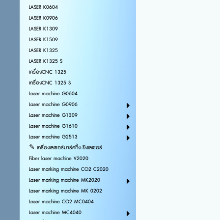
LASER K0604
LASER K0906
LASER K1309
LASER K1509
LASER K1325
LASER K1325 S
เครื่องCNC 1325
เครื่องCNC 1325 S
Laser machine G0604
Laser machine G0906
Laser machine G1309
Laser machine G1610
Laser machine G2513
✎ เครื่องเลเซอร์มาร์คกิ้ง-ยิงเลเซอร์
Fiber laser machine V2020
Laser marking machine CO2 C2020
Laser marking machine MK2020
Laser marking machine MK 0202
Laser machine CO2 MC0404
Laser machine MC4040