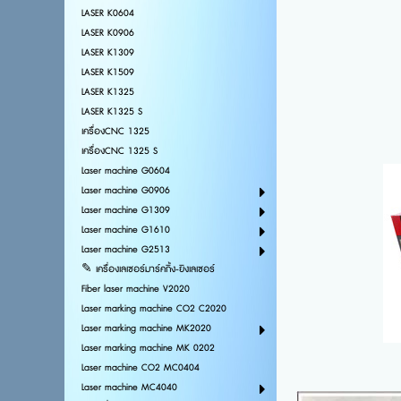
LASER K0604
LASER K0906
LASER K1309
LASER K1509
LASER K1325
LASER K1325 S
เครื่องCNC 1325
เครื่องCNC 1325 S
Laser machine G0604
Laser machine G0906
Laser machine G1309
Laser machine G1610
Laser machine G2513
✎ เครื่องเลเซอร์มาร์คกิ้ง-ยิงเลเซอร์
Fiber laser machine V2020
Laser marking machine CO2 C2020
Laser marking machine MK2020
Laser marking machine MK 0202
Laser machine CO2 MC0404
Laser machine MC4040