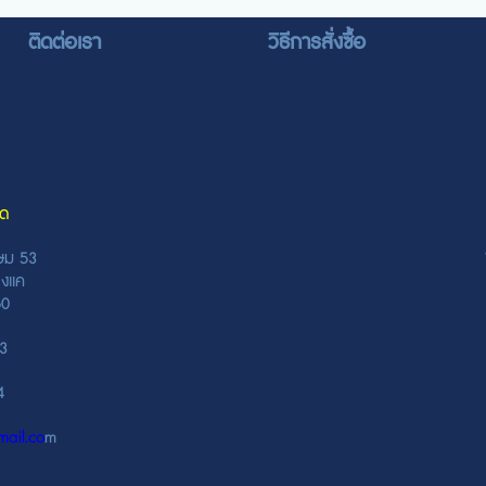
ติดต่อเรา
วิธีการสั่งซื้อ
ัด
ษม 53
างแค
0160
43
34
ail.co
m