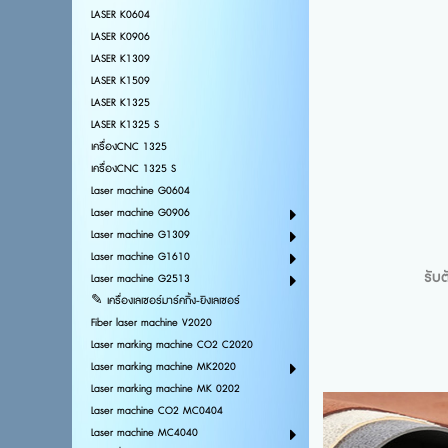
LASER K0604
LASER K0906
LASER K1309
LASER K1509
LASER K1325
LASER K1325 S
เครื่องCNC 1325
เครื่องCNC 1325 S
Laser machine G0604
Laser machine G0906
Laser machine G1309
Laser machine G1610
รับ
Laser machine G2513
✎ เครื่องเลเซอร์มาร์คกิ้ง-ยิงเลเซอร์
Fiber laser machine V2020
Laser marking machine CO2 C2020
Laser marking machine MK2020
Laser marking machine MK 0202
Laser machine CO2 MC0404
Laser machine MC4040