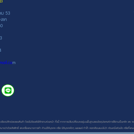
ัด
ษม 53
างแค
0160
43
34
ail.co
m
เอียดปลีกย่อยของสินค้า โดยไม่ต้องแจ้งให้ทราบล่วงหน้า ทั้งนี้ หากการปรับเปลี่ยนจะอยู่บนพื้นฐานของวัตถุประสงค์การใช้งานเป็นหลัก และ จ
มายว่าด้วยลิขสิทธิ์ และเครื่องหมายการค้า ห้ามมิให้บุคคล หรือ นิติบุคคลใดๆ เผยแพร่ ทำซ้ำ ลอกเลียนแบบไม่ว่า ส่วนหนึ่งส่วนใด หรือทั้ง