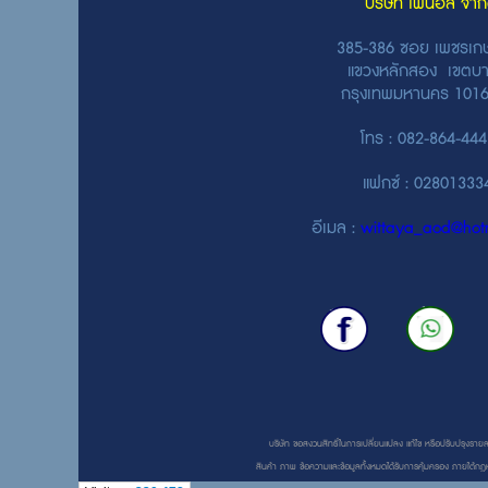
บริษัท ไฟนอล จำก
385-386 ซอย เพชรเก
แขวงหลักสอง เขตบ
กรุงเทพมหานคร 1
โทร : 082-864-44
แฟกซ์ : 0280133
อีเมล :
wittaya_aod@hotm
บริษัท ขอสงวนสิทธิ์ในการเปลี่ยนแปลง แก้ไข หรือปรับปรุงรายละ
สินค้า ภาพ ข้อความและข้อมูลทั้งหมดได้รับการคุ้มครอง ภายใต้กฎห