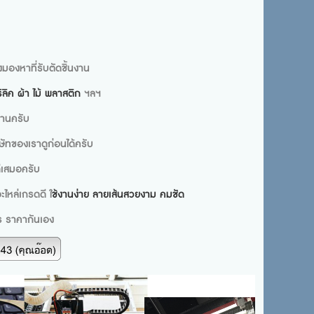
งมองหาที่รับตัดชิ้นงาน
ลิค ผ้า ไม้ พลาสติก
ฯลฯ
่านครับ
ษัทของเราดูก่อนได้ครับ
ดีเสมอครับ
ไหล่เกรดดี ใ
ช้งานง่าย ลายเส้นสวยงาม คมชัด
ร ราคากันเอง